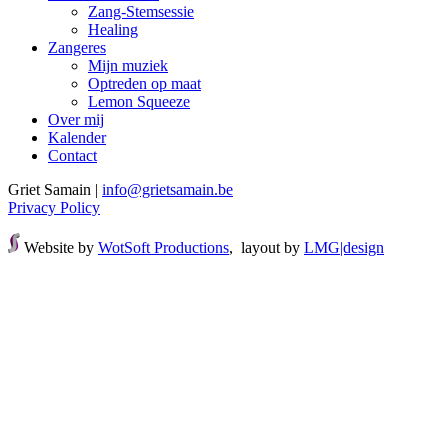
Zang-Stemsessie
Healing
Zangeres
Mijn muziek
Optreden op maat
Lemon Squeeze
Over mij
Kalender
Contact
Griet Samain |
info@grietsamain.be
Privacy Policy
Website by
WotSoft Productions
,
layout by
LMG|design