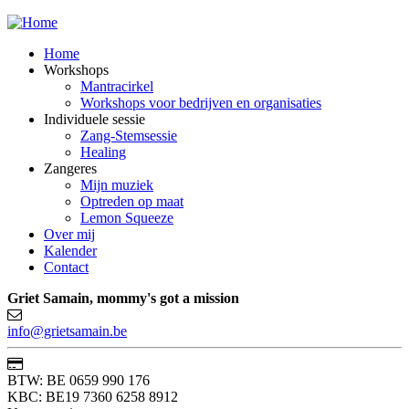
Jump to navigation
Home
Workshops
Mantracirkel
Workshops voor bedrijven en organisaties
Individuele sessie
Zang-Stemsessie
Healing
Zangeres
Mijn muziek
Optreden op maat
Lemon Squeeze
Over mij
Kalender
Contact
Griet Samain, mommy's got a mission
info@grietsamain.be
BTW: BE 0659 990 176
KBC: BE19 7360 6258 8912